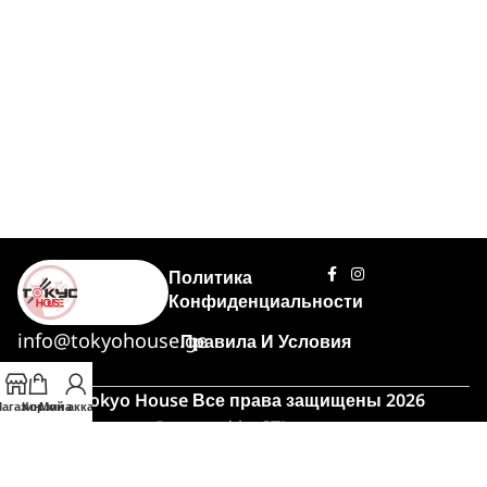
Политика
Конфиденциальности
info@tokyohouse.ge
Правила И Условия
© Tokyo House Все права защищены 2026
агазин
Корзина
Мой аккаунт
Powered by
ITLover