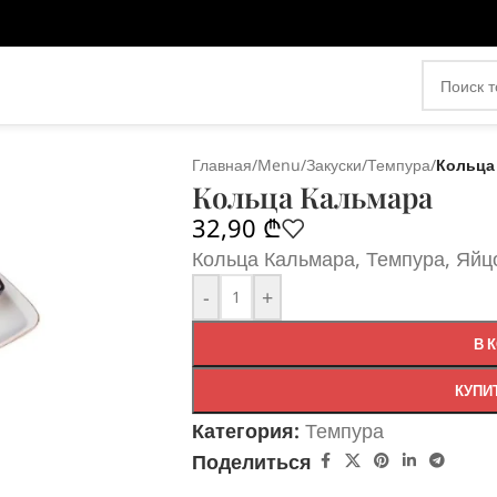
Главная
/
Menu
/
Закуски
/
Темпура
/
Кольца
Кольца Кальмара
32,90
₾
Кольца Кальмара, Темпура, Яйцо
-
+
В 
КУПИ
Категория:
Темпура
Поделиться