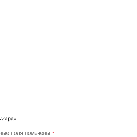
ьмара»
ные поля помечены
*