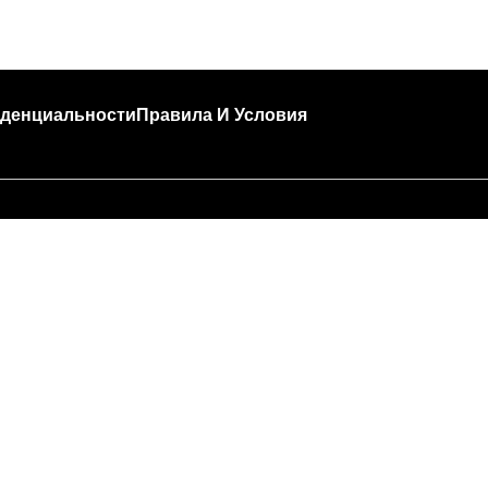
денциальности
Правила И Условия
🍣 Час пик!
за высокой загруженности подготовка и доставка за
т больше времени, чем обычно (примерно 45 — 90 м
Спасибо, что выбираете Tokyo House!