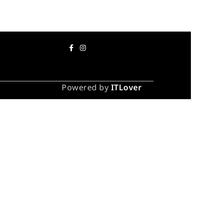
Powered by
ITLover
каза
инут).