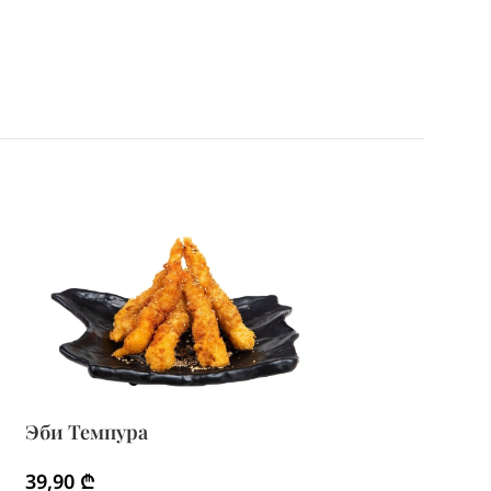
Эби Темпура
Яки Тори
39,90
₾
39,90
₾