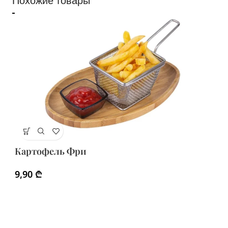
Похожие товары
К
Картофель Фри
2
9,90
₾