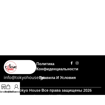
Политика
Конфиденциальности
info@tokyohouse.ge
Правила И Условия
© Tokyo House Все права защищены 2026
агазин
Корзина
Мой аккаунт
Powered by
ITLover