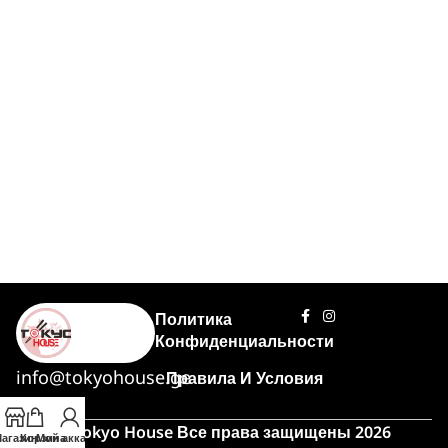
Политика
Конфиденциальности
info@tokyohouse.ge
Правила И Условия
© Tokyo House Все права защищены 2026
агазин
Корзина
Мой аккаунт