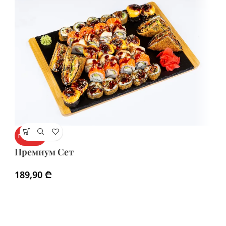
Г
ГОРЯЧИЙ
С
Премиум Сет
1
189,90
₾