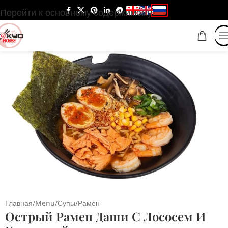
Перейти к основному содержимому
Главная
/
Menu
/
Супы
/
Рамен
Острый Рамен Даши С Лососем И