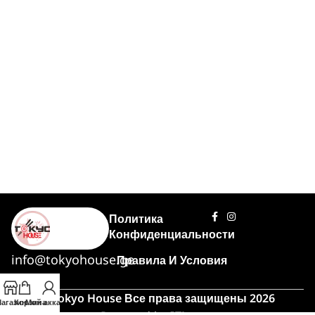
Политика
Конфиденциальности
info@tokyohouse.ge
Правила И Условия
© Tokyo House Все права защищены 2026
агазин
Корзина
Мой аккаунт