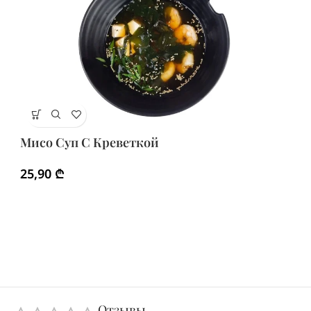
М
Мисо Суп С Креветкой
2
25,90
₾
Отзывы