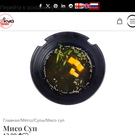
Перейти к основному содержимому
Главная
/
Menu
/
Супы
/
Мисо суп
Мисо Суп