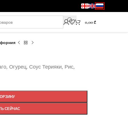
0,00
₾
форния
го, Огурец, Соус Терияки, Рис,
КОРЗИНУ
ТЬ СЕЙЧАС