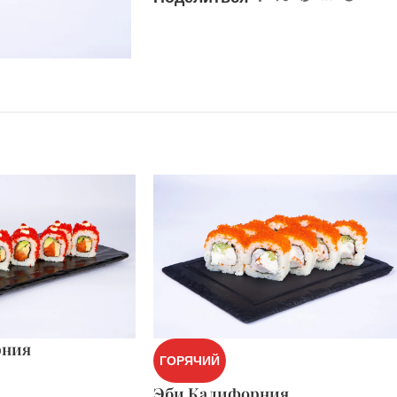
рния
ГОРЯЧИЙ
Эби Калифорния