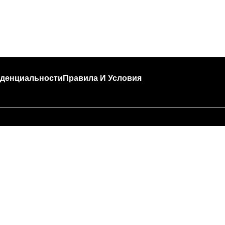
денциальности
Правила И Условия
🍣 Час пик!
за высокой загруженности подготовка и доставка за
т больше времени, чем обычно (примерно 45 — 90 м