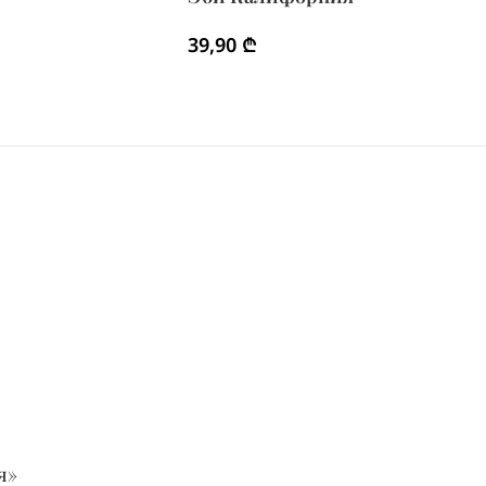
39,90
₾
я»