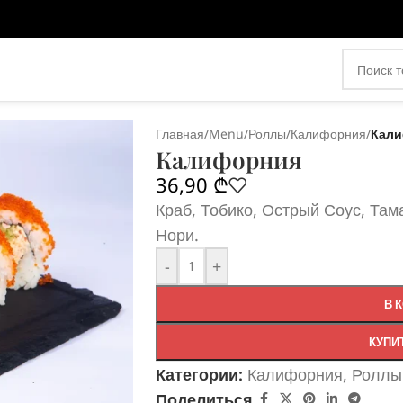
Главная
/
Menu
/
Роллы
/
Калифорния
/
Кали
Калифорния
36,90
₾
Краб, Тобико, Острый Соус, Тама
Нори.
-
+
В 
КУПИ
Категории:
Калифорния
,
Роллы
Поделиться