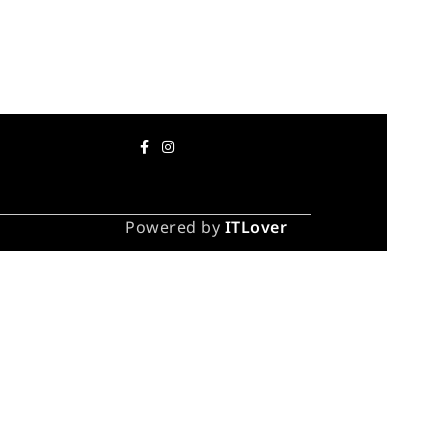
Powered by
ITLover
каза
инут).